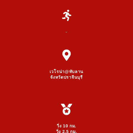
-
เวโรน่า@ทับลาน
จังหวัดปราจีนบุรี
วิ่ง 10 กม.
วิ่ง 2.5 กม.