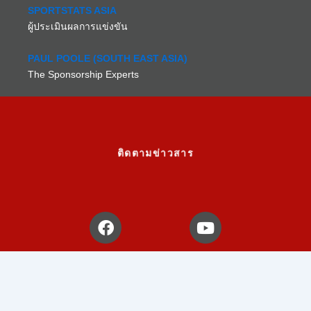
SPORTSTATS ASIA
ผู้ประเมินผลการแข่งขัน
PAUL POOLE (SOUTH EAST ASIA)
The Sponsorship Experts
ติดตามข่าวสาร
F
Y
a
o
c
u
e
t
b
u
o
b