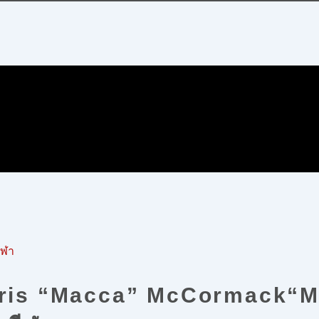
ีฬา
Chris “Macca” McCormack“