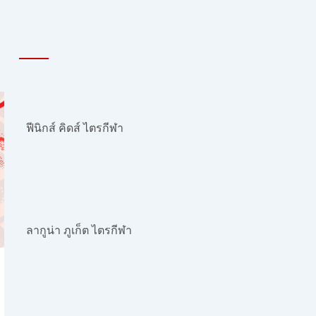
ฟีนิกส์ คิดส์ ไตรกีฬา
ลากูน่า ภูเก็ต ไตรกีฬา