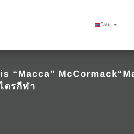
ไทย
hris “Macca” McCormack“M
 ไตรกีฬา